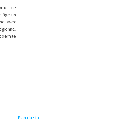
nyme de
e âge un
ime avec
dgienne,
modernité
Plan du site